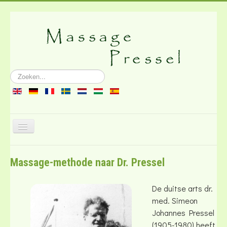
Zoeken...
Schakelen
navigatie
Over de massage
Massage-methode naar Dr. Pressel
Literatuur
Contact
De duitse arts dr.
med. Simeon
Johannes Pressel
(1905-1980) heeft