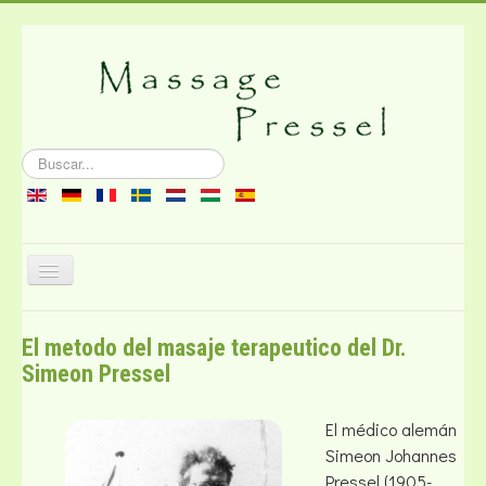
Buscar...
Cambiar
navegación
Sobre el masaje
El metodo del masaje terapeutico del Dr.
Literatura
Simeon Pressel
Contacto
El médico alemán
Simeon Johannes
Pressel (1905-