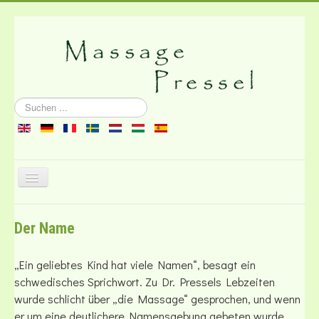
Suchen
...
Navigation
an/aus
Über die Massage
Der Name
Literatur
Kontakt
„Ein geliebtes Kind hat viele Namen“, besagt ein
schwedisches Sprichwort. Zu Dr. Pressels Lebzeiten
wurde schlicht über „die Massage“ gesprochen, und wenn
er um eine deutlichere Namensgebung gebeten wurde,