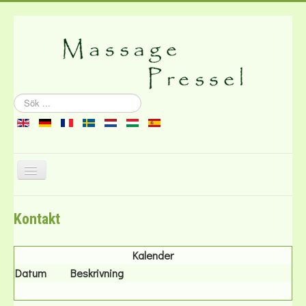
Sök
...
Visa/dölj
navigering
Om massagen
Kontakt
Litteratur
Kontakt
Kalender
Datum
Beskrivning