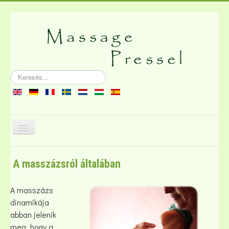
Keresés...
Navigáció
váltása
A masszázsról
A masszázsról általában
Irodalom
Dugó
A masszázs
dinamikája
abban jelenik
meg, hogy a