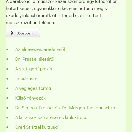
A derékvonal a masszőr kezei számára egy láthatatlan
határt képez, ugyanakkor a kezelés hatása mégis
akadálytalanul áramlik át - terjed szét – a test
masszírozatlan felében.
Bővebben ...
Az elnevezés eredetéről
Dr. Pressel életéről
A stuttgarti praxis
Impulzusok
A végleges forma
Külső tényezők
Dr. Simeon Pressel és Dr. Margarethe Hauschka
A kurzusok születése és kialakítása
Gretl Stritzel kurzusai